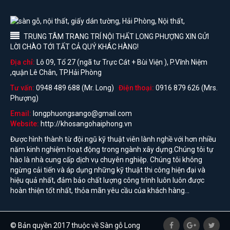
TRUNG TÂM TRANG TRÍ NỘI THẤT LONG PHƯỢNG XIN GỬI
LỜI CHÀO TỚI TẤT CẢ QUÝ KHÁC HÀNG!
Địa chỉ:
Lô 09, Tổ 27 (ngã tư Trực Cát + Bùi Viện ), P.Vĩnh Niệm
,quận Lê Chân, TP.Hải Phòng
Tư vấn:
0948 489 688 (Mr. Long)
Điện thoại:
0916 879 626 (Mrs.
Phượng)
Email:
longphuongsango@gmail.com
Website:
http://khosangohaiphong.vn
Được hình thành từ đội ngũ kỹ thuật viên lành nghề với hơn nhiều
năm kinh nghiệm hoạt động trong ngành xây dựng.Chúng tôi tự
hào là nhà cung cấp dịch vụ chuyên nghiệp. Chúng tôi không
ngừng cải tiến và áp dụng những kỹ thuật thi công hiện đại và
hiệu quả nhất, đảm bảo chất lượng công trình luôn luôn được
hoàn thiện tốt nhất, thỏa mãn yêu cầu của khách hàng...
© Bản quyền 2017 thuộc về Sàn gỗ Long