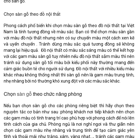
cho sàn gỗ.
Chọn sàn gỗ theo đồ nội thất
Phong cách phổ biến khi chọn màu sàn gỗ theo đồ nội thất tại Việt
Nam là tính tương đồng về màu sắc. Bạn có thể chọn màu sàn gần
với màu đồ nội thất nhưng nên có sự chuyển màu một cách xen kẽ
và uyển chuyển . Tránh dùng màu sắc quá tương đồng sẽ không
mang lại hiệu quả. Đồ nội thất có màu sắc sáng màu có thể kết hợp
với các gam màu sàn gỗ tuy nhiên nếu đồ nội thất sẫm màu thì nên
tránh sử dụng sàn gỗ tối màu bởi kiểu phối này thường mang đến
cảm giác buồn tẻ cho người sử dụng. Đồ nội thất với nhiều kiểu màu
khác nhau không thống nhất thì sàn gỗ nên là gam màu trung tính,
nhẹ nhàng bởi nó thường khó xung đột với các màu sắc khác.
Chọn
sàn gỗ
theo chức năng phòng
Nếu bạn chọn sàn gỗ cho các phòng riêng biệt thì hãy chọn theo
nguyên tắc cơ bản như sau :phòng khách nơi tiếp khách nên chọn
các gam màu có tính trang trí cao phù hợp với phong cách để nói lên
tính cách của gia chủ. Phòng ngủ là nơi nghỉ ngơi và thư giãn nên
chọn các gam màu nhẹ nhàng và trung tính để tạo cảm giác yên
tĩnh và thoải mái như trắng, xám, vàng nhạt..., tránh các gam màu