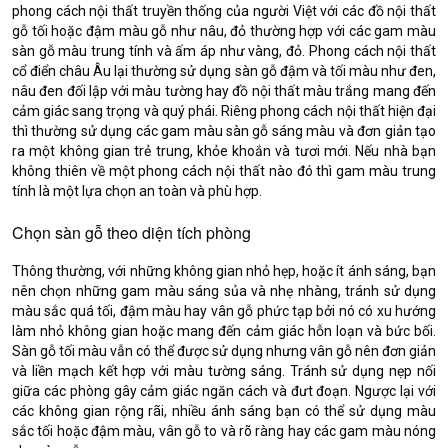
phong cách nội thất truyền thống của người Việt với các đồ nội thất
gỗ tối hoặc đậm màu gỗ như nâu, đỏ thường hợp với các gam màu
sàn gỗ màu trung tính và ấm áp như vàng, đỏ. Phong cách nội thất
cổ điển châu Âu lại thường sử dụng sàn gỗ đậm và tối màu như đen,
nâu đen đối lập với màu tường hay đồ nội thất màu trắng mang đến
cảm giác sang trọng và quý phái. Riêng phong cách nội thất hiện đại
thì thường sử dụng các gam màu sàn gỗ sáng màu và đơn giản tạo
ra một không gian trẻ trung, khỏe khoắn và tươi mới. Nếu nhà bạn
không thiên về một phong cách nội thất nào đó thì gam màu trung
tính là một lựa chọn an toàn và phù hợp.
Chọn sàn gỗ theo diện tích phòng
Thông thường, với những không gian nhỏ hẹp, hoặc ít ánh sáng, bạn
nên chọn những gam màu sáng sủa và nhẹ nhàng, tránh sử dụng
màu sắc quá tối, đậm màu hay vân gỗ phức tạp bởi nó có xu hướng
làm nhỏ không gian hoặc mang đến cảm giác hỗn loạn và bức bối.
Sàn gỗ tối màu vẫn có thể được sử dụng nhưng vân gỗ nên đơn giản
và liền mạch kết hợp với màu tường sáng. Tránh sử dụng nẹp nối
giữa các phòng gây cảm giác ngăn cách và đưt đoạn. Ngược lại với
các không gian rộng rãi, nhiều ánh sáng bạn có thể sử dụng màu
sắc tối hoặc đậm màu, vân gỗ to và rõ ràng hay các gam màu nóng