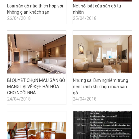
Loại sàn gỗ nào thích hợp với
Nét nổi bật của sàn gỗ tự
không gian khách sạn
nhiên
26/04/2018
25/04/2018
BÍ QUYẾT CHỌN MÀU SÀN GỖ
Những sai lầm nghiêm trọng
MANG LẠI VẺ ĐẸP HÀI HÒA
nên tránh khi chọn mua sàn
CHO NGÔI NHÀ
gỗ
24/04/2018
24/04/2018