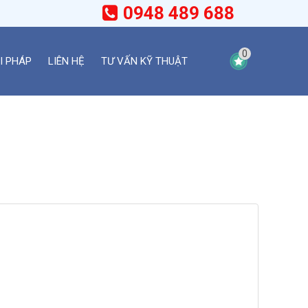
0948 489 688
0
I PHÁP
LIÊN HỆ
TƯ VẤN KỸ THUẬT