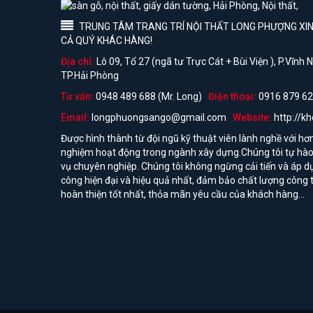
TRUNG TÂM TRANG TRÍ NỘI THẤT LONG PHƯỢNG XIN 
CẢ QUÝ KHÁC HÀNG!
Địa chỉ:
Lô 09, Tổ 27 (ngã tư Trực Cát + Bùi Viện ), P.Vĩnh
TP.Hải Phòng
Tư vấn:
0948 489 688 (Mr. Long)
Điện thoại:
0916 879 62
Email:
longphuongsango@gmail.com
Website:
http://k
Được hình thành từ đội ngũ kỹ thuật viên lành nghề với hơ
nghiệm hoạt động trong ngành xây dựng.Chúng tôi tự hào 
vụ chuyên nghiệp. Chúng tôi không ngừng cải tiến và áp d
công hiện đại và hiệu quả nhất, đảm bảo chất lượng công t
hoàn thiện tốt nhất, thỏa mãn yêu cầu của khách hàng...