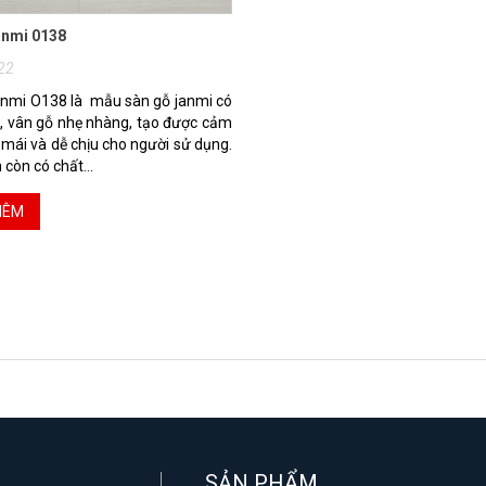
anmi 0138
22
nmi O138 là mẫu sàn gỗ janmi có
 vân gỗ nhẹ nhàng, tạo được cảm
 mái và dễ chịu cho người sử dụng.
còn có chất...
HÊM
SẢN PHẨM