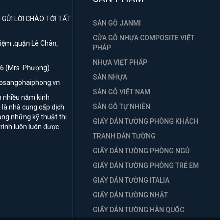
GỬI LỜI CHÀO TỚI TẤT
SÀN GỖ JANMI
CỬA GỖ NHỰA COMPOSITE VIỆT
 Niệm ,quận Lê Chân,
PHÁP
NHỰA VIỆT PHÁP
6 (Mrs. Phượng)
SÀN NHỰA
hosangohaiphong.vn
SÀN GỖ VIỆT NAM
n nhiều năm kinh
SÀN GỖ TỰ NHIÊN
là nhà cung cấp dịch
ụng những kỹ thuật thi
GIẤY DÁN TƯỜNG PHÒNG KHÁCH
rình luôn luôn được
TRANH DÁN TƯỜNG
GIẤY DÁN TƯỜNG PHÒNG NGỦ
GIẤY DÁN TƯỜNG PHÒNG TRẺ EM
GIẤY DÁN TƯỜNG ITALIA
GIẤY DÁN TƯỜNG NHẬT
GIẤY DÁN TƯỜNG HÀN QUỐC