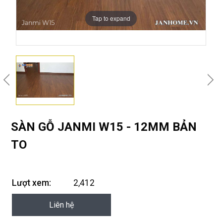
Tap to expand
SÀN GỖ JANMI W15 - 12MM BẢN
TO
Lượt xem:
2,412
Liên hệ