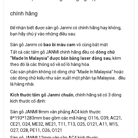
chính hãng
Để nhận biết được sàn gỗ Janmi có chính hãng hay không,
bạn hãy chú ý vào những điều sau:
Sàn gỗ Janmi có
bao bì màu cam
vô cùng bắt mắt
Tất cả các tấm gỗ JANMI chính hãng đều có
dòng chữ
“Made In Malaysia” được bắn bằng laser đằng sau
, kèm
theo đó là các thông số về số lô hàng hóa.
Các sản phẩm không có dòng chữ “Made In Malaysia” hoặc
các dòng chữ kiểu như sản xuất một phần tại Malaysia… đều
là hàng nhái.
Kích thước tấm gỗ Janmi chuẩn
, chính hãng sẽ có 3 dòng
kích thước cố định:
Sàn gỗ JANMI 8mm vân phẳng AC4 kích thước:
8*193*1283mm bao gồm các mã hàng: O116, O39, AC21,
CE21, O24, ME32, WE21, T11, T13, O25, O121, A11, W15,
O27, O28, PE11, O26, O121
Sàn gỗ JANMI 12mm vân sần AC4 kích thước: