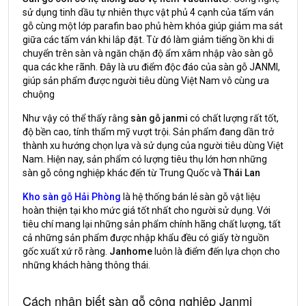
sử dụng tinh dầu tự nhiên thực vật phủ 4 cạnh của tấm ván
gỗ cùng một lớp parafin bao phủ hèm khóa giúp giảm ma sát
giữa các tấm ván khi lắp đặt. Từ đó làm giảm tiếng ồn khi di
chuyển trên sàn và ngăn chặn độ ẩm xâm nhập vào sàn gỗ
qua các khe rãnh. Đây là ưu điểm độc đáo của sàn gỗ JANMI,
giúp sản phẩm được người tiêu dùng Việt Nam vô cùng ưa
chuộng
Như vậy có thể thấy rằng
sàn gỗ janmi
có chất lượng rất tốt,
độ bền cao, tính thẩm mỹ vượt trội. Sản phẩm đang dần trở
thành xu hướng chọn lựa và sử dụng của người tiêu dùng Việt
Nam. Hiện nay, sản phẩm có lượng tiêu thụ lớn hơn những
sàn gỗ công nghiệp khác đến từ Trung Quốc và
Thái Lan
Kho sàn gỗ Hải Phòng
là hệ thống bán lẻ sàn gỗ vật liệu
hoàn thiện tại kho mức giá tốt nhất cho người sử dụng. Với
tiêu chí mang lại những sản phẩm chính hãng chất lượng, tất
cả những sản phẩm được nhập khẩu đều có giấy tờ nguồn
gốc xuất xứ rõ ràng.
Janhome
luôn là điểm đến lựa chọn cho
những khách hàng thông thái.
Cách nhận biết sàn gỗ công nghiệp Janmi