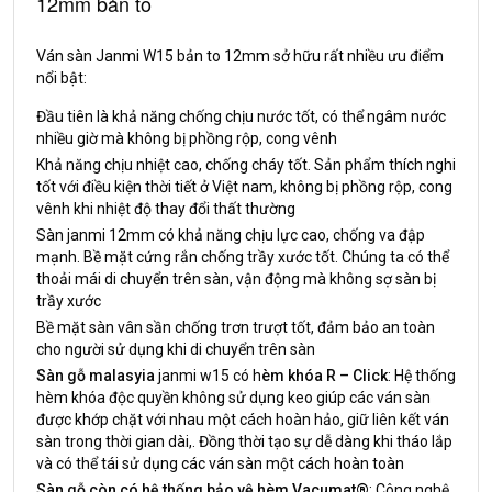
12mm bản to
Ván sàn Janmi W15 bản to 12mm sở hữu rất nhiều ưu điểm
nổi bật:
Đầu tiên là khả năng chống chịu nước tốt, có thể ngâm nước
nhiều giờ mà không bị phồng rộp, cong vênh
Khả năng chịu nhiệt cao, chống cháy tốt. Sản phẩm thích nghi
tốt với điều kiện thời tiết ở Việt nam, không bị phồng rộp, cong
vênh khi nhiệt độ thay đổi thất thường
Sàn janmi 12mm có khả năng chịu lực cao, chống va đập
mạnh. Bề mặt cứng rắn chống trầy xước tốt. Chúng ta có thể
thoải mái di chuyển trên sàn, vận động mà không sợ sàn bị
trầy xước
Bề mặt sàn vân sần chống trơn trượt tốt, đảm bảo an toàn
cho người sử dụng khi di chuyển trên sàn
Sàn gỗ malasyia
janmi w15 có h
èm khóa R – Click
: Hệ thống
hèm khóa độc quyền không sử dụng keo giúp các ván sàn
được khớp chặt với nhau một cách hoàn hảo, giữ liên kết ván
sàn trong thời gian dài,. Đồng thời tạo sự dễ dàng khi tháo lắp
và có thể tái sử dụng các ván sàn một cách hoàn toàn
Sàn gỗ còn có hệ thống bảo vệ hèm Vacumat®
: Công nghệ