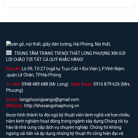
TRUNG TÂM TRANG TRÍ NỘI THẤT LONG PHƯỢNG XIN GỬI
LỜI CHÀO TỚI TẤT CẢ QUÝ KHÁC HÀNG!
Địa chỉ:
Lô 09, Tổ 27 (ngã tư Trực Cát + Bùi Viện ), P.Vĩnh Niệm
,quận Lê Chân, TP.Hải Phòng
Tư vấn:
0948 489 688 (Mr. Long)
Điện thoại:
0916 879 626 (Mrs.
Phượng)
Email:
longphuongsango@gmail.com
Website:
http://khosangohaiphong.vn
Được hình thành từ đội ngũ kỹ thuật viên lành nghề với hơn nhiều
năm kinh nghiệm hoạt động trong ngành xây dựng.Chúng tôi tự
hào là nhà cung cấp dịch vụ chuyên nghiệp. Chúng tôi không
ngừng cải tiến và áp dụng những kỹ thuật thi công hiện đại và