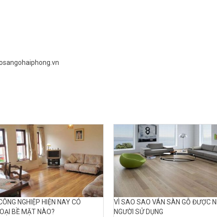
hosangohaiphong.vn
CÔNG NGHIỆP HIỆN NAY CÓ
VÌ SAO SAO VÁN SÀN GỖ ĐƯỢC N
OẠI BỀ MẶT NÀO?
NGƯỜI SỬ DỤNG