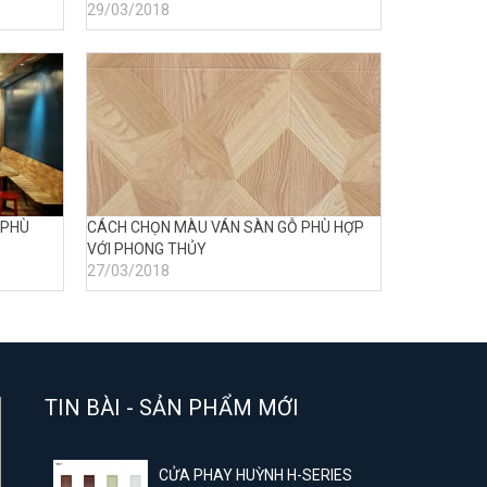
29/03/2018
 PHÙ
CÁCH CHỌN MÀU VÁN SÀN GỖ PHÙ HỢP
VỚI PHONG THỦY
27/03/2018
TIN BÀI - SẢN PHẨM MỚI
CỬA PHAY HUỲNH H-SERIES