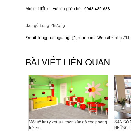
Mọi chi tiết xin vui lòng liên hệ :
0948 489 688
Sàn gỗ Long Phượng
Email:
longphuongsango@gmail.com
Website:
http://k
BÀI VIẾT LIÊN QUAN
Một số lưu ý khi lựa chọn sàn gỗ cho phòng
SÀN GỖ 
trẻ em
NHỮNG L