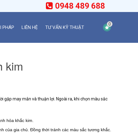
0948 489 688
0
I PHÁP
LIÊN HỆ
TƯ VẤN KỸ THUẬT
h kim
i gặp may mắn và thuận lợi. Ngoài ra, khi chọn màu sắc
ành hỏa khắc kim.
nh của gia chủ. Đồng thời tránh các màu sắc tương khắc.