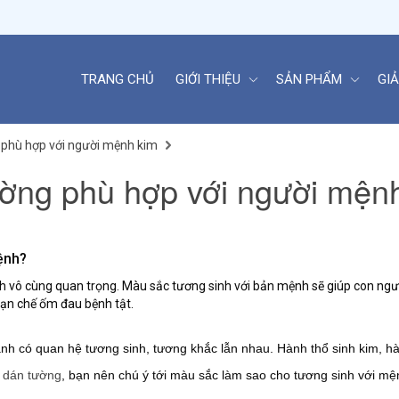
TRANG CHỦ
GIỚI THIỆU
SẢN PHẨM
GIẢ
 phù hợp với người mệnh kim
ường phù hợp với người mện
ệnh?
 vô cùng quan trọng. Màu sắc tương sinh với bản mệnh sẽ giúp con ngườ
hạn chế ốm đau bệnh tật.
ành có quan hệ tương sinh, tương khắc lẫn nhau. Hành thổ sinh kim, h
y dán tường
, bạn nên chú ý tới màu sắc làm sao cho tương sinh với mệ