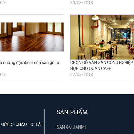
018
30/03/2018
 những đặc điểm của sàn gỗ tự
CHỌN GỖ VÁN SÀN CÔNG NGHIỆP
HỢP CHO QUÁN CAFÉ
018
27/03/2018
SẢN PHẨM
GỬI LỜI CHÀO TỚI TẤT
SÀN GỖ JANMI