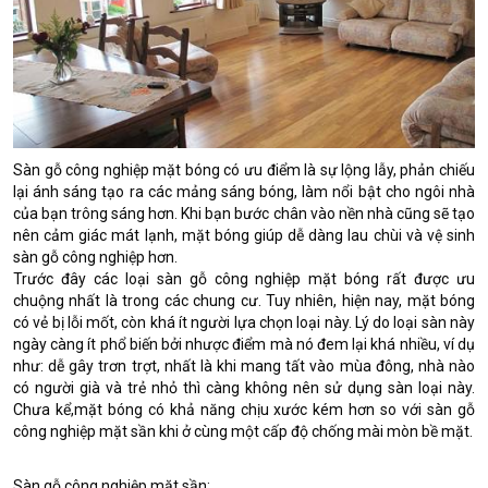
Sàn gỗ công nghiệp mặt bóng có ưu điểm là sự lộng lẫy, phản chiếu
lại ánh sáng tạo ra các mảng sáng bóng, làm nổi bật cho ngôi nhà
của bạn trông sáng hơn. Khi bạn bước chân vào nền nhà cũng sẽ tạo
nên cảm giác mát lạnh, mặt bóng giúp dễ dàng lau chùi và vệ sinh
sàn gỗ công nghiệp hơn.
Trước đây các loại sàn gỗ công nghiệp mặt bóng rất được ưu
chuộng nhất là trong các chung cư. Tuy nhiên, hiện nay, mặt bóng
có vẻ bị lỗi mốt, còn khá ít người lựa chọn loại này. Lý do loại sàn này
ngày càng ít phổ biến bởi nhược điểm mà nó đem lại khá nhiều, ví dụ
như: dễ gây trơn trợt, nhất là khi mang tất vào mùa đông, nhà nào
có người già và trẻ nhỏ thì càng không nên sử dụng sàn loại này.
Chưa kể,mặt bóng có khả năng chịu xước kém hơn so với sàn gỗ
công nghiệp mặt sần khi ở cùng một cấp độ chống mài mòn bề mặt.
Sàn gỗ công nghiệp mặt sần: