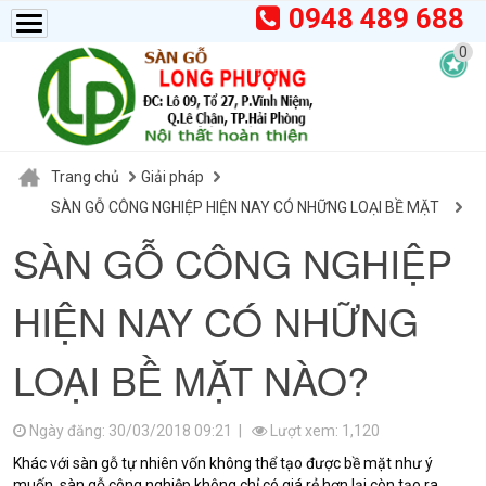
0948 489 688
0
Trang chủ
Giải pháp
SÀN GỖ CÔNG NGHIỆP HIỆN NAY CÓ NHỮNG LOẠI BỀ MẶT
NÀO?
SÀN GỖ CÔNG NGHIỆP
HIỆN NAY CÓ NHỮNG
LOẠI BỀ MẶT NÀO?
Ngày đăng: 30/03/2018 09:21 |
Lượt xem: 1,120
Khác với sàn gỗ tự nhiên vốn không thể tạo được bề mặt như ý
muốn, sàn gỗ công nghiệp không chỉ có giá rẻ hơn lại còn tạo ra