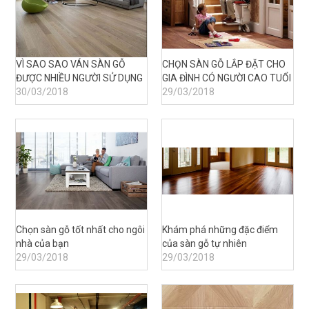
VÌ SAO SAO VÁN SÀN GỖ
CHỌN SÀN GỖ LẮP ĐẶT CHO
ĐƯỢC NHIỀU NGƯỜI SỬ DỤNG
GIA ĐÌNH CÓ NGƯỜI CAO TUỔI
30/03/2018
29/03/2018
Chọn sàn gỗ tốt nhất cho ngôi
Khám phá những đặc điểm
nhà của bạn
của sàn gỗ tự nhiên
29/03/2018
29/03/2018