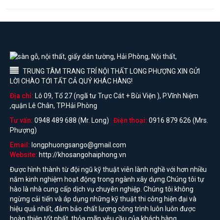
TRUNG TÂM TRANG TRÍ NỘI THẤT LONG PHƯỢNG XIN GỬI
LỜI CHÀO TỚI TẤT CẢ QUÝ KHÁC HÀNG!
Địa chỉ:
Lô 09, Tổ 27 (ngã tư Trực Cát + Bùi Viện ), P.Vĩnh Niệm
,quận Lê Chân, TP.Hải Phòng
Tư vấn:
0948 489 688 (Mr. Long)
Điện thoại:
0916 879 626 (Mrs.
Phượng)
Email:
longphuongsango@gmail.com
Website:
http://khosangohaiphong.vn
Được hình thành từ đội ngũ kỹ thuật viên lành nghề với hơn nhiều
năm kinh nghiệm hoạt động trong ngành xây dựng.Chúng tôi tự
hào là nhà cung cấp dịch vụ chuyên nghiệp. Chúng tôi không
ngừng cải tiến và áp dụng những kỹ thuật thi công hiện đại và
hiệu quả nhất, đảm bảo chất lượng công trình luôn luôn được
hoàn thiện tốt nhất, thỏa mãn yêu cầu của khách hàng...