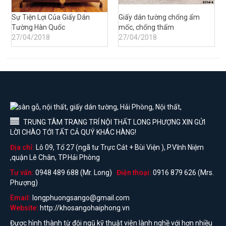
Sự Tiện Lợi Của Giấy Dán
Giấy dán tường chống ẩm
Tường Hàn Quốc
mốc, chống thấm
27/04/2018
27/04/2018
TRUNG TÂM TRANG TRÍ NỘI THẤT LONG PHƯỢNG XIN GỬI
LỜI CHÀO TỚI TẤT CẢ QUÝ KHÁC HÀNG!
Địa chỉ:
Lô 09, Tổ 27 (ngã tư Trực Cát + Bùi Viện ), P.Vĩnh Niệm
,quận Lê Chân, TP.Hải Phòng
Tư vấn:
0948 489 688 (Mr. Long)
Điện thoại:
0916 879 626 (Mrs.
Phượng)
Email:
longphuongsango@gmail.com
Website:
http://khosangohaiphong.vn
Được hình thành từ đội ngũ kỹ thuật viên lành nghề với hơn nhiều