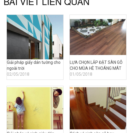
BÀI VIẾT LIÊN QUAN
Giải pháp giấy dán tường cho
LỰA CHỌN LẮP ĐẶT SÀN GỖ
ngoài trời
CHO MÙA HÈ THOÁNG MÁT
02/05/2018
01/05/2018