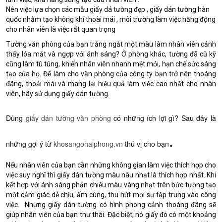
Nên việc lựa chọn các mẫu giấy dá tường đẹp ,
giấy dán tường
hàn
quốc nhằm tạo không khí thoài mái , môi trường làm việc năng động
cho nhân viên là việc rất quan trọng
Tường văn phòng của bạn trắng ngắt một màu làm nhân viên cảnh
thấy lóa mắt và ngợp với ánh sáng? Ở phòng khác, tường đã cũ kỹ
cũng làm tù túng, khiến nhân viên nhanh mệt mỏi, hạn chế sức sáng
tạo của họ. Để làm cho văn phòng của công ty bạn trở nên thoáng
đãng, thoải mái và mang lại hiệu quả làm việc cao nhất cho nhân
viên, hãy sử dụng giấy dán tường.
Dùng
giấy dán tường văn phòng
có những ích lợi gì? Sau đây là
.
những gợi ý từ
khosangohaiphong.vn
thú vị cho bạn
Nếu nhân viên của bạn cần những không gian làm việc thích hợp cho
việc suy nghĩ thì giấy dán tường màu nâu nhạt là thích hợp nhất. Khi
kết hợp với ánh sáng phản chiếu màu vàng nhạt trên bức tường tạo
một cảm giác dễ chịu, ấm cúng, thu hút mọi sự tập trung vào công
việc. Nhưng giấy dán tường có hình phong cảnh thoáng đãng sẽ
giúp nhân viên của bạn thư thái. Đặc biệt, nó giấy đó có một khoảng