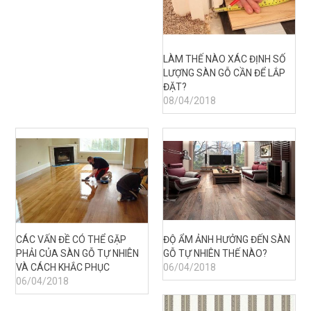
LÀM THẾ NÀO XÁC ĐỊNH SỐ
LƯỢNG SÀN GỖ CẦN ĐỂ LẮP
ĐẶT?
08/04/2018
CÁC VẤN ĐỀ CÓ THỂ GẶP
ĐỘ ẨM ẢNH HƯỞNG ĐẾN SÀN
PHẢI CỦA SÀN GỖ TỰ NHIÊN
GỖ TỰ NHIÊN THẾ NÀO?
VÀ CÁCH KHẮC PHỤC
06/04/2018
06/04/2018