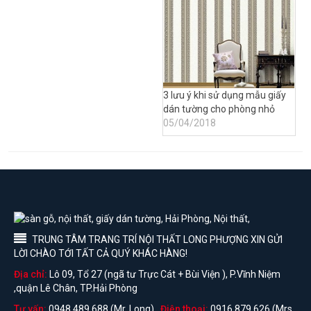
3 lưu ý khi sử dụng mẫu giấy
dán tường cho phòng nhỏ
05/04/2018
TRUNG TÂM TRANG TRÍ NỘI THẤT LONG PHƯỢNG XIN GỬI
LỜI CHÀO TỚI TẤT CẢ QUÝ KHÁC HÀNG!
Địa chỉ:
Lô 09, Tổ 27 (ngã tư Trực Cát + Bùi Viện ), P.Vĩnh Niệm
,quận Lê Chân, TP.Hải Phòng
Tư vấn:
0948 489 688 (Mr. Long)
Điện thoại:
0916 879 626 (Mrs.