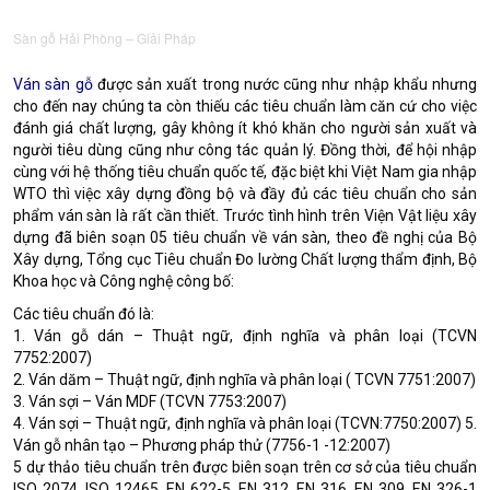
Sàn gỗ Hải Phòng – Giải Pháp
Ván sàn gỗ
được sản xuất trong nước cũng như nhập khẩu nhưng
cho đến nay chúng ta còn thiếu các tiêu chuẩn làm căn cứ cho việc
đánh giá chất lượng, gây không ít khó khăn cho người sản xuất và
người tiêu dùng cũng như công tác quản lý. Đồng thời, để hội nhập
cùng với hệ thống tiêu chuẩn quốc tế, đặc biệt khi Việt Nam gia nhập
WTO thì việc xây dựng đồng bộ và đầy đủ các tiêu chuẩn cho sản
phẩm ván sàn là rất cần thiết. Trước tình hình trên Viện Vật liệu xây
dựng đã biên soạn 05 tiêu chuẩn về ván sàn, theo đề nghị của Bộ
Xây dựng, Tổng cục Tiêu chuẩn Đo lường Chất lượng thẩm định, Bộ
Khoa học và Công nghệ công bố:
Các tiêu chuẩn đó là:
1. Ván gỗ dán – Thuật ngữ, định nghĩa và phân loại (TCVN
7752:2007)
2. Ván dăm – Thuật ngữ, định nghĩa và phân loại ( TCVN 7751:2007)
3. Ván sợi – Ván MDF (TCVN 7753:2007)
4. Ván sợi – Thuật ngữ, định nghĩa và phân loại (TCVN:7750:2007) 5.
Ván gỗ nhân tạo – Phương pháp thử (7756-1 -12:2007)
5 dự thảo tiêu chuẩn trên được biên soạn trên cơ sở của tiêu chuẩn
ISO 2074, ISO 12465, EN 622-5, EN 312, EN 316, EN 309, EN 326-1