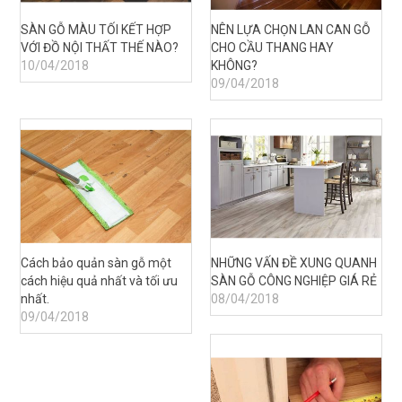
SÀN GỖ MÀU TỐI KẾT HỢP
NÊN LỰA CHỌN LAN CAN GỖ
VỚI ĐỒ NỘI THẤT THẾ NÀO?
CHO CẦU THANG HAY
10/04/2018
KHÔNG?
09/04/2018
Cách bảo quản sàn gỗ một
NHỮNG VẤN ĐỀ XUNG QUANH
cách hiệu quả nhất và tối ưu
SÀN GỖ CÔNG NGHIỆP GIÁ RẺ
nhất.
08/04/2018
09/04/2018