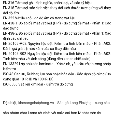
EN 316 Tấm sợi gỗ - định nghĩa, phân loại, và các ký hiệu
EN 318 Tấm sợi-xác định việc thay đổi kích thước tương ứng với thay
đổi độ ẩm
EN 322 Vật liệu gỗ - đo độ ẩm có trong vật liệu
EN 438-1 Độ ép bề mặt vật liệu (HPI) - độ cứng bề mặt - Phần 1: Các
đặc trưng
EN 438-2 Độ ép bề mặt vật liệu (HPI) - độ cứng bề mặt - Phần 1: Xác
định các chỉ tiêu
EN 20105-A02 Nguyên liệu dệt: Kiểm tra tính bền mầu - Phần A02:
Đánh giá giá trị mức xám của sự thay đổi mầu
EN 20105-B02 Nguyên liệu dệt: Kiểm tra tính bền mầu - Phần A02:
Tính bền mầu với ánh sáng (dùng đèn xenon chiếu sàn)
EN 13329 Lớp phủ sàn laminate - Xác định, yêu cầu và phương pháp
kiểm tra
ISO 48 Cao su, Rubber, lưu hóa hoặc hóa dẻo - Xác định độ cứng (Độ
cứng giữa 10 IRHD và 100 IRHD)
ISO 6506 Vật liệu kim loại - Kiểm tra độ cứng
Đặc biệt,
khosangohaiphong.vn
-
Sàn gỗ Long Phượng
- cung cấp
sản phẩm chất lượng tốt nhất với mức giá hợp lý nhất trên thị