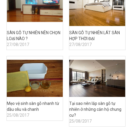
SÀN GỖ TỰ NHIÊN NÊN CHỌN
SÀN GỖ TỰ NHIÊN LÁT SÀN
LOẠI NÀO ?
HỢP THỜI ĐẠI
27/08/2017
27/08/2017
Mẹo vệ sinh sàn gỗ nhanh từ
Tại sao nên lắp sàn gỗ tự
dầu oliu và chanh
nhiên ở những căn hộ chung
25/08/2017
cư?
25/08/2017