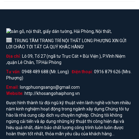
TRUNG TÂM TRANG TRÍ NỘI THẤT LONG PHƯỢNG XIN GỬI
LỜI CHÀO TỚI TẤT CẢ QUÝ KHÁC HÀNG!
Địa chỉ:
Lô 09, Tổ 27 (ngã tư Trực Cát + Bùi Viện ), P.Vĩnh Niệm
,quận Lê Chân, TP.Hải Phòng
Tư vấn:
0948 489 688 (Mr. Long)
Điện thoại:
0916 879 626 (Mrs.
Phượng)
Email:
longphuongsango@gmail.com
Website:
http://khosangohaiphong.vn
Được hình thành từ đội ngũ kỹ thuật viên lành nghề với hơn nhiều
năm kinh nghiệm hoạt động trong ngành xây dựng.Chúng tôi tự
hào là nhà cung cấp dịch vụ chuyên nghiệp. Chúng tôi không
ngừng cải tiến và áp dụng những kỹ thuật thi công hiện đại và
hiệu quả nhất, đảm bảo chất lượng công trình luôn luôn được
hoàn thiện tốt nhất, thỏa mãn yêu cầu của khách hàng...