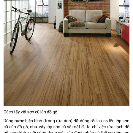
Cách tẩy vết sơn cũ lên đồ gỗ
Dùng nước hiện hình (trong rửa ảnh) đã dùng rồi lau cọ lên lớp sơn
cũ của đồ gỗ, như vậy lớp sơn cũ sẽ mất đi, ta chỉ việc rửa sạch đồ
gỗ, phơi khô, cuối cùng dùng giấy ráp đánh nhẵn có thể sơn lớp sơn