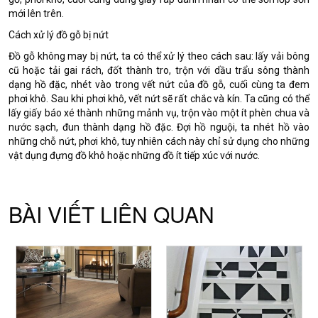
mới lên trên.
Cách xử lý đồ gỗ bị nứt
Đồ gỗ không may bị nứt, ta có thể xử lý theo cách sau: lấy vải bông
cũ hoặc tải gai rách, đốt thành tro, trộn với dầu trẩu sông thành
dạng hồ đặc, nhét vào trong vết nứt của đồ gỗ, cuối cùng ta đem
phơi khô. Sau khi phơi khô, vết nứt sẽ rất chắc và kín. Ta cũng có thể
lấy giấy báo xé thành những mảnh vụ, trộn vào một ít phèn chua và
nước sạch, đun thành dạng hồ đặc. Đợi hồ nguội, ta nhét hồ vào
những chỗ nứt, phơi khô, tuy nhiên cách này chỉ sử dụng cho những
vật dụng đựng đồ khô hoặc những đồ ít tiếp xúc với nước.
BÀI VIẾT LIÊN QUAN