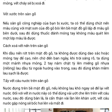
mỏng, vết cháy sẽ bị xoá đi.
Vết xước trên sàn gỗ
Nếu sàn gỗ công nghiệp của bạn bị xước, ta có thể dùng chút nến
màu cùng với mặt sơn của đồ gỗ bôi lên bề mặt đồ gỗ lấp đi màu gỗ
bên dưới, sau đó dùng thuốc đánh móng tay không màu quét lên
một lớp màu là được.
Cách xoá vết nến trên sàn gỗ
Khi dầu nến rớt trên mặt đồ gỗ, ta không được dùng dao sắc hoặc
móng tay để cạo, nên chờ đến ban ngày, khi trời sáng rõ, ta dùng
một mảnh nhựa mỏng, 2 tay nắm chặt tỳ lên miếng gỗ nhựa
(nilông) lau dầu từ ngoài hướng vào trong, sau đó dùng khăn mềm
lau sạch là được.
Tẩy vết cáu nước trên sàn gỗ
Nước đọng trên bề mặt đồ gỗ, nếu không lau khô ngay sẽ để lại vết
nước. Đối với vết in nước này có thể dùng vải ướt che lên trên vết cáu
nước, sau đó dùng bàn là, là cẩn thận vài lần lên khăn ướt, vết cáu
nước gặp nóng sẽ bốc hơi lên và mất đi.