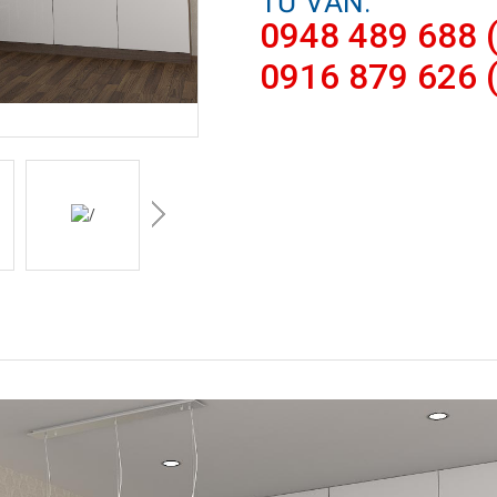
TƯ VẤN:
0948 489 688 (
0916 879 626 