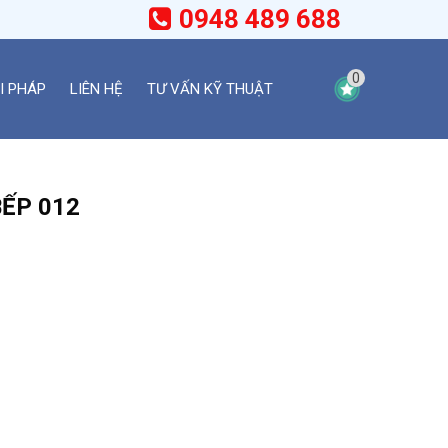
0948 489 688
0
I PHÁP
LIÊN HỆ
TƯ VẤN KỸ THUẬT
ẾP 012