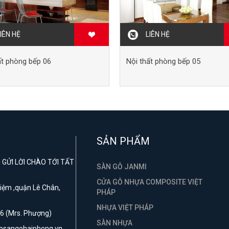
IÊN HỆ
LIÊN HỆ
ất phòng bếp 06
Nội thất phòng bếp 05
SẢN PHẨM
GỬI LỜI CHÀO TỚI TẤT
SÀN GỖ JANMI
CỬA GỖ NHỰA COMPOSITE VIỆT
 Niệm ,quận Lê Chân,
PHÁP
NHỰA VIỆT PHÁP
6 (Mrs. Phượng)
SÀN NHỰA
hosangohaiphong.vn