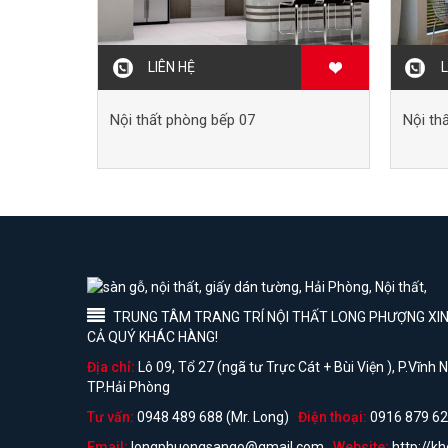
LIÊN HỆ
L
Nội thất phòng bếp 07
Nội th
TRUNG TÂM TRANG TRÍ NỘI THẤT LONG PHƯỢNG XIN 
CẢ QUÝ KHÁC HÀNG!
Địa chỉ:
Lô 09, Tổ 27 (ngã tư Trực Cát + Bùi Viện ), P.Vĩnh
TP.Hải Phòng
Tư vấn:
0948 489 688 (Mr. Long)
Điện thoại:
0916 879 62
Email:
longphuongsango@gmail.com
Website:
http://k