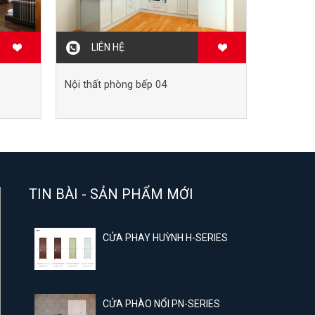
LIÊN HỆ
Nội thất phòng bếp 04
TIN BÀI - SẢN PHẨM MỚI
CỬA PHAY HUỲNH H-SERIES
CỬA PHÀO NỔI PN-SERIES