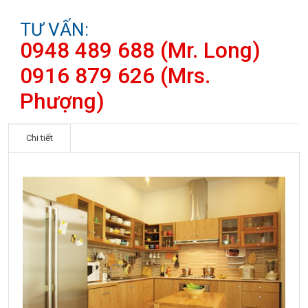
TƯ VẤN:
0948 489 688 (Mr. Long)
0916 879 626 (Mrs.
Phượng)
Chi tiết