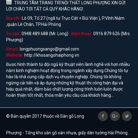
TRUNG TÂM TRANG TRÍ NỘI THẤT LONG PHƯỢNG XIN GỬI
LỜI CHÀO TỚI TẤT CẢ QUÝ KHÁC HÀNG!
Địa chỉ:
Lô 09, Tổ 27 (ngã tư Trực Cát + Bùi Viện ), P.Vĩnh Niệm
,quận Lê Chân, TP.Hải Phòng
Tư vấn:
0948 489 688 (Mr. Long)
Điện thoại:
0916 879 626 (Mrs.
Phượng)
Email:
longphuongsango@gmail.com
Website:
http://khosangohaiphong.vn
Được hình thành từ đội ngũ kỹ thuật viên lành nghề với hơn nhiều
năm kinh nghiệm hoạt động trong ngành xây dựng.Chúng tôi tự
hào là nhà cung cấp dịch vụ chuyên nghiệp. Chúng tôi không
ngừng cải tiến và áp dụng những kỹ thuật thi công hiện đại và
hiệu quả nhất, đảm bảo chất lượng công trình luôn luôn được
hoàn thiện tốt nhất, thỏa mãn yêu cầu của khách hàng...
© Bản quyền 2017 thuộc về Sàn gỗ Long
Phượng - Tổng kho sàn gỗ sàn nhựa, giấy dán tường Hải Phòng..