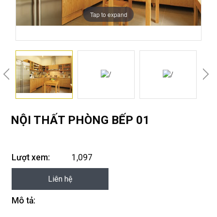
Tap to expand
NỘI THẤT PHÒNG BẾP 01
Lượt xem:
1,097
Liên hệ
Mô tả: