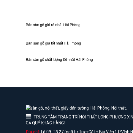
Bán sàn gỗ giá rẻ nhất Hải Phòng
Bán sàn gỗ giá tốt nhất Hải Phòng
Bán sàn gỗ chất lượng tốt nhất Hải Phòng
TRUNG TÂM TRANG TRÍ NỘI THẤT LONG PHƯỢNG XIN 
CẢ QUÝ KHÁC HÀNG!
Địa chỉ:
Lô 09, Tổ 27 (ngã tư Trực Cát + Bùi Viện ), P.Vĩnh