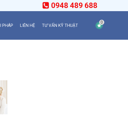
0948 489 688
0
I PHÁP
LIÊN HỆ
TƯ VẤN KỸ THUẬT