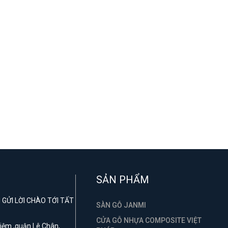
SẢN PHẨM
GỬI LỜI CHÀO TỚI TẤT
SÀN GỖ JANMI
CỬA GỖ NHỰA COMPOSITE VIỆT
 Niệm ,quận Lê Chân,