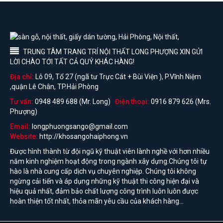
TRUNG TÂM TRANG TRÍ NỘI THẤT LONG PHƯỢNG XIN GỬI
LỜI CHÀO TỚI TẤT CẢ QUÝ KHÁC HÀNG!
Địa chỉ:
Lô 09, Tổ 27 (ngã tư Trực Cát + Bùi Viện ), P.Vĩnh Niệm
,quận Lê Chân, TP.Hải Phòng
Tư vấn:
0948 489 688 (Mr. Long)
Điện thoại:
0916 879 626 (Mrs.
Phượng)
Email:
longphuongsango@gmail.com
Website:
http://khosangohaiphong.vn
Được hình thành từ đội ngũ kỹ thuật viên lành nghề với hơn nhiều
năm kinh nghiệm hoạt động trong ngành xây dựng.Chúng tôi tự
hào là nhà cung cấp dịch vụ chuyên nghiệp. Chúng tôi không
ngừng cải tiến và áp dụng những kỹ thuật thi công hiện đại và
hiệu quả nhất, đảm bảo chất lượng công trình luôn luôn được
hoàn thiện tốt nhất, thỏa mãn yêu cầu của khách hàng...