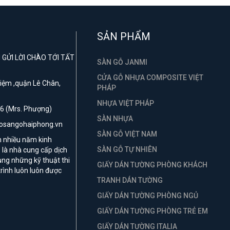
SẢN PHẨM
GỬI LỜI CHÀO TỚI TẤT
SÀN GỖ JANMI
CỬA GỖ NHỰA COMPOSITE VIỆT
 Niệm ,quận Lê Chân,
PHÁP
NHỰA VIỆT PHÁP
6 (Mrs. Phượng)
SÀN NHỰA
hosangohaiphong.vn
SÀN GỖ VIỆT NAM
n nhiều năm kinh
SÀN GỖ TỰ NHIÊN
là nhà cung cấp dịch
ụng những kỹ thuật thi
GIẤY DÁN TƯỜNG PHÒNG KHÁCH
rình luôn luôn được
TRANH DÁN TƯỜNG
GIẤY DÁN TƯỜNG PHÒNG NGỦ
GIẤY DÁN TƯỜNG PHÒNG TRẺ EM
GIẤY DÁN TƯỜNG ITALIA