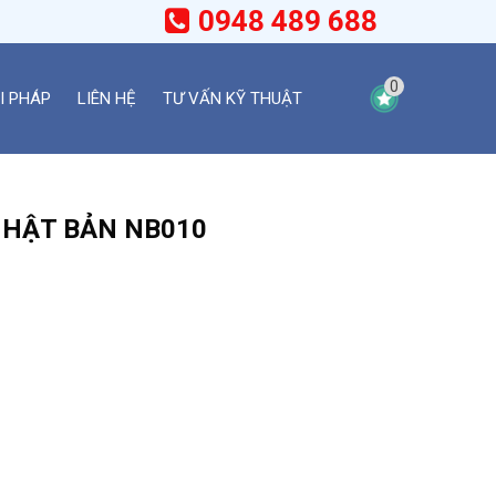
0948 489 688
0
I PHÁP
LIÊN HỆ
TƯ VẤN KỸ THUẬT
NHẬT BẢN NB010