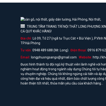
TRUNG TÂM TRANG TRÍ NỘI THẤT LONG PHƯỢNG XIN 
CẢ QUÝ KHÁC HÀNG!
Địa chỉ:
Lô 09, Tổ 27 (ngã tư Trực Cát + Bùi Viện ), P.Vĩnh
TP.Hải Phòng
Tư vấn:
0948 489 688 (Mr. Long)
Điện thoại:
0916 879 62
Email:
longphuongsango@gmail.com
Website:
http://k
Được hình thành từ đội ngũ kỹ thuật viên lành nghề với hơ
nghiệm hoạt động trong ngành xây dựng.Chúng tôi tự hào 
vụ chuyên nghiệp. Chúng tôi không ngừng cải tiến và áp d
công hiện đại và hiệu quả nhất, đảm bảo chất lượng công t
hoàn thiện tốt nhất, thỏa mãn yêu cầu của khách hàng...