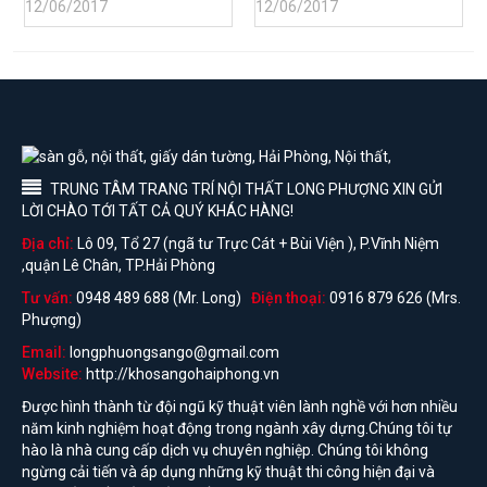
12/06/2017
12/06/2017
TRUNG TÂM TRANG TRÍ NỘI THẤT LONG PHƯỢNG XIN GỬI
LỜI CHÀO TỚI TẤT CẢ QUÝ KHÁC HÀNG!
Địa chỉ:
Lô 09, Tổ 27 (ngã tư Trực Cát + Bùi Viện ), P.Vĩnh Niệm
,quận Lê Chân, TP.Hải Phòng
Tư vấn:
0948 489 688 (Mr. Long)
Điện thoại:
0916 879 626 (Mrs.
Phượng)
Email:
longphuongsango@gmail.com
Website:
http://khosangohaiphong.vn
Được hình thành từ đội ngũ kỹ thuật viên lành nghề với hơn nhiều
năm kinh nghiệm hoạt động trong ngành xây dựng.Chúng tôi tự
hào là nhà cung cấp dịch vụ chuyên nghiệp. Chúng tôi không
ngừng cải tiến và áp dụng những kỹ thuật thi công hiện đại và