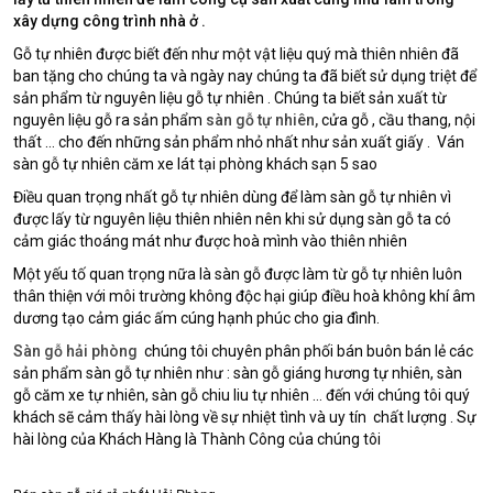
xây dựng công trình nhà ở .
Gỗ tự nhiên được biết đến như một vật liệu quý mà thiên nhiên đã
ban tặng cho chúng ta và ngày nay chúng ta đã biết sử dụng triệt để
sản phẩm từ nguyên liệu gỗ tự nhiên . Chúng ta biết sản xuất từ
nguyên liệu gỗ ra sản phẩm
sàn gỗ tự nhiên,
cửa gỗ , cầu thang, nội
thất … cho đến những sản phẩm nhỏ nhất như sản xuất giấy . Ván
sàn gỗ tự nhiên căm xe lát tại phòng khách sạn 5 sao
Điều quan trọng nhất gỗ tự nhiên dùng để làm sàn gỗ tự nhiên vì
được lấy từ nguyên liệu thiên nhiên nên khi sử dụng sàn gỗ ta có
cảm giác thoáng mát như được hoà mình vào thiên nhiên
Một yếu tố quan trọng nữa là sàn gỗ được làm từ gỗ tự nhiên luôn
thân thiện với môi trường không độc hại giúp điều hoà không khí âm
dương tạo cảm giác ấm cúng hạnh phúc cho gia đình.
Sàn gỗ hải phòng
chúng tôi chuyên phân phối bán buôn bán lẻ các
sản phẩm sàn gỗ tự nhiên như : sàn gỗ giáng hương tự nhiên, sàn
gỗ căm xe tự nhiên, sàn gỗ chiu liu tự nhiên … đến với chúng tôi quý
khách sẽ cảm thấy hài lòng về sự nhiệt tình và uy tín chất lượng . Sự
hài lòng của Khách Hàng là Thành Công của chúng tôi