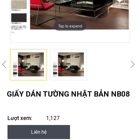
Tap to expand
GIẤY DÁN TƯỜNG NHẬT BẢN NB08
Lượt xem:
1,127
Liên hệ