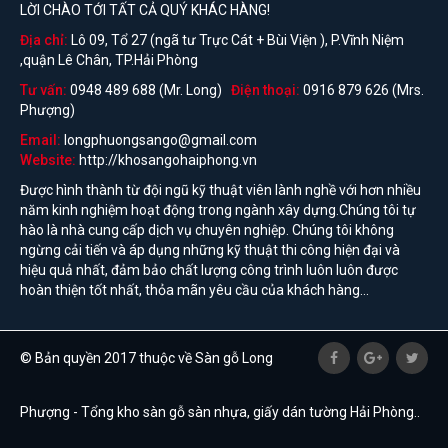
LỜI CHÀO TỚI TẤT CẢ QUÝ KHÁC HÀNG!
Địa chỉ:
Lô 09, Tổ 27 (ngã tư Trực Cát + Bùi Viện ), P.Vĩnh Niệm
,quận Lê Chân, TP.Hải Phòng
Tư vấn:
0948 489 688 (Mr. Long)
Điện thoại:
0916 879 626 (Mrs.
Phượng)
Email:
longphuongsango@gmail.com
Website:
http://khosangohaiphong.vn
Được hình thành từ đội ngũ kỹ thuật viên lành nghề với hơn nhiều
năm kinh nghiệm hoạt động trong ngành xây dựng.Chúng tôi tự
hào là nhà cung cấp dịch vụ chuyên nghiệp. Chúng tôi không
ngừng cải tiến và áp dụng những kỹ thuật thi công hiện đại và
hiệu quả nhất, đảm bảo chất lượng công trình luôn luôn được
hoàn thiện tốt nhất, thỏa mãn yêu cầu của khách hàng...
© Bản quyền 2017 thuộc về Sàn gỗ Long
Phượng - Tổng kho sàn gỗ sàn nhựa, giấy dán tường Hải Phòng..