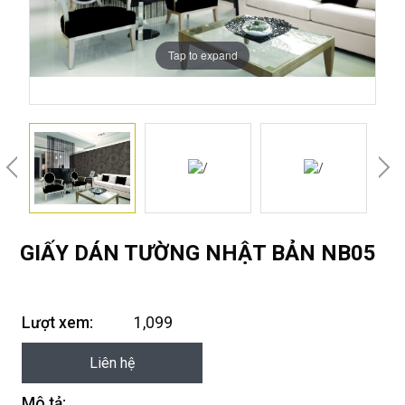
Tap to expand
GIẤY DÁN TƯỜNG NHẬT BẢN NB05
Lượt xem:
1,099
Liên hệ
Mô tả: