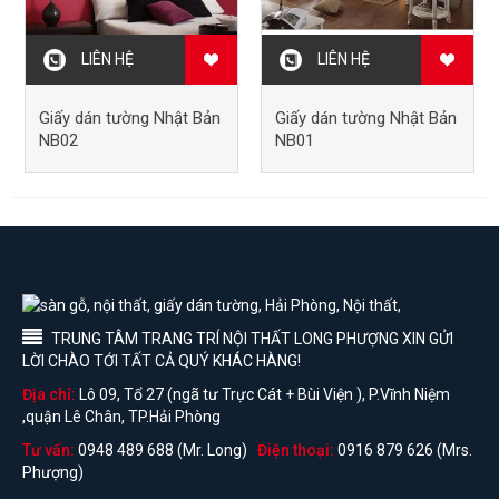
LIÊN HỆ
LIÊN HỆ
Giấy dán tường Nhật Bản
Giấy dán tường Nhật Bản
NB02
NB01
TRUNG TÂM TRANG TRÍ NỘI THẤT LONG PHƯỢNG XIN GỬI
LỜI CHÀO TỚI TẤT CẢ QUÝ KHÁC HÀNG!
Địa chỉ:
Lô 09, Tổ 27 (ngã tư Trực Cát + Bùi Viện ), P.Vĩnh Niệm
,quận Lê Chân, TP.Hải Phòng
Tư vấn:
0948 489 688 (Mr. Long)
Điện thoại:
0916 879 626 (Mrs.
Phượng)