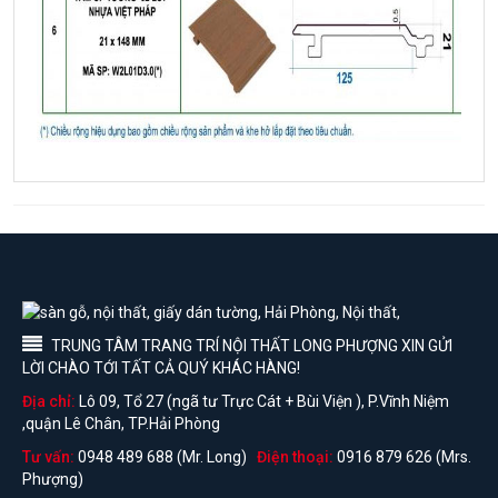
TRUNG TÂM TRANG TRÍ NỘI THẤT LONG PHƯỢNG XIN GỬI
LỜI CHÀO TỚI TẤT CẢ QUÝ KHÁC HÀNG!
Địa chỉ:
Lô 09, Tổ 27 (ngã tư Trực Cát + Bùi Viện ), P.Vĩnh Niệm
,quận Lê Chân, TP.Hải Phòng
Tư vấn:
0948 489 688 (Mr. Long)
Điện thoại:
0916 879 626 (Mrs.
Phượng)