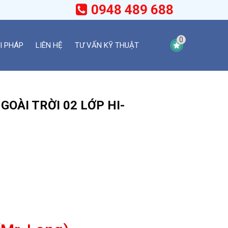
0948 489 688
0
I PHÁP
LIÊN HỆ
TƯ VẤN KỸ THUẬT
OÀI TRỜI 02 LỚP HI-