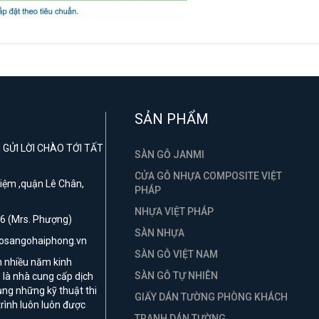
SẢN PHẨM
GỬI LỜI CHÀO TỚI TẤT
SÀN GỖ JANMI
CỬA GỖ NHỰA COMPOSITE VIỆT
 Niệm ,quận Lê Chân,
PHÁP
NHỰA VIỆT PHÁP
6 (Mrs. Phượng)
SÀN NHỰA
hosangohaiphong.vn
SÀN GỖ VIỆT NAM
n nhiều năm kinh
SÀN GỖ TỰ NHIÊN
là nhà cung cấp dịch
ụng những kỹ thuật thi
GIẤY DÁN TƯỜNG PHÒNG KHÁCH
rình luôn luôn được
TRANH DÁN TƯỜNG