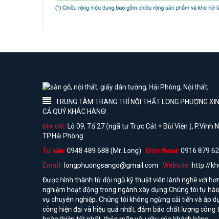
TRUNG TÂM TRANG TRÍ NỘI THẤT LONG PHƯỢNG XIN 
CẢ QUÝ KHÁC HÀNG!
Địa chỉ:
Lô 09, Tổ 27 (ngã tư Trực Cát + Bùi Viện ), P.Vĩnh
TP.Hải Phòng
Tư vấn:
0948 489 688 (Mr. Long)
Điện thoại:
0916 879 62
Email:
longphuongsango@gmail.com
Website:
http://k
Được hình thành từ đội ngũ kỹ thuật viên lành nghề với hơ
nghiệm hoạt động trong ngành xây dựng.Chúng tôi tự hào 
vụ chuyên nghiệp. Chúng tôi không ngừng cải tiến và áp d
công hiện đại và hiệu quả nhất, đảm bảo chất lượng công t