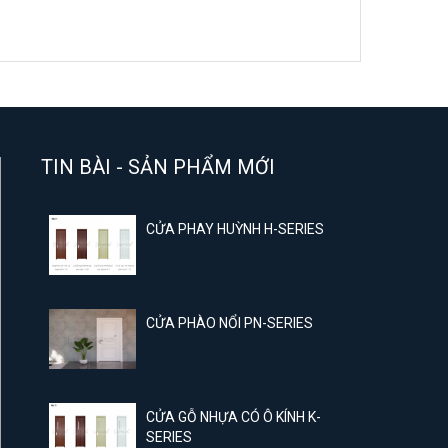
TIN BÀI - SẢN PHẨM MỚI
CỬA PHAY HUỲNH H-SERIES
CỬA PHÀO NỔI PN-SERIES
CỬA GỖ NHỰA CÓ Ô KÍNH K-
SERIES