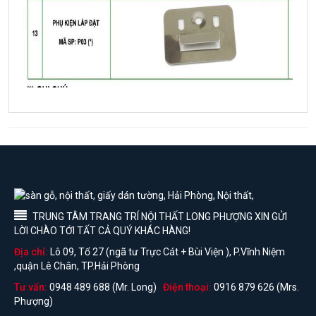
TRUNG TÂM TRANG TRÍ NỘI THẤT LONG PHƯỢNG XIN GỬI
LỜI CHÀO TỚI TẤT CẢ QUÝ KHÁC HÀNG!
Địa chỉ:
Lô 09, Tổ 27 (ngã tư Trực Cát + Bùi Viện ), P.Vĩnh Niệm
,quận Lê Chân, TP.Hải Phòng
Tư vấn:
0948 489 688 (Mr. Long)
Điện thoại:
0916 879 626 (Mrs.
Phượng)