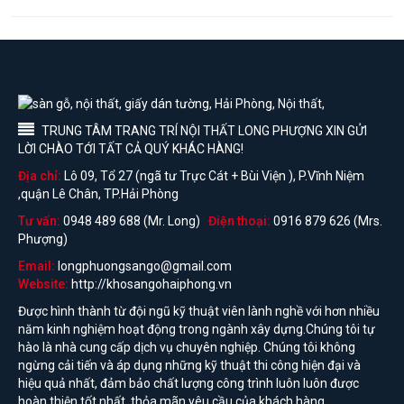
TRUNG TÂM TRANG TRÍ NỘI THẤT LONG PHƯỢNG XIN GỬI
LỜI CHÀO TỚI TẤT CẢ QUÝ KHÁC HÀNG!
Địa chỉ:
Lô 09, Tổ 27 (ngã tư Trực Cát + Bùi Viện ), P.Vĩnh Niệm
,quận Lê Chân, TP.Hải Phòng
Tư vấn:
0948 489 688 (Mr. Long)
Điện thoại:
0916 879 626 (Mrs.
Phượng)
Email:
longphuongsango@gmail.com
Website:
http://khosangohaiphong.vn
Được hình thành từ đội ngũ kỹ thuật viên lành nghề với hơn nhiều
năm kinh nghiệm hoạt động trong ngành xây dựng.Chúng tôi tự
hào là nhà cung cấp dịch vụ chuyên nghiệp. Chúng tôi không
ngừng cải tiến và áp dụng những kỹ thuật thi công hiện đại và
hiệu quả nhất, đảm bảo chất lượng công trình luôn luôn được
hoàn thiện tốt nhất, thỏa mãn yêu cầu của khách hàng...