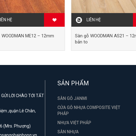
IÊN HỆ
LIÊN HỆ
ỗ WOODMAN ME12 – 12mm
Sàn gỗ WOODMAN AS21 – 1
bản to
SẢN PHẨM
GỬI LỜI CHÀO TỚI TẤT
SÀN GỖ JANMI
CỬA GỖ NHỰA COMPOSITE VIỆT
 Niệm ,quận Lê Chân,
PHÁP
NHỰA VIỆT PHÁP
6 (Mrs. Phượng)
SÀN NHỰA
hosangohaiphong.vn