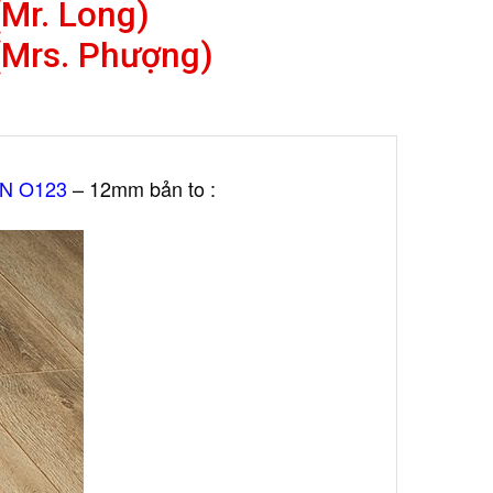
Mr. Long)
(Mrs. Phượng)
N O123
– 12mm bản to :