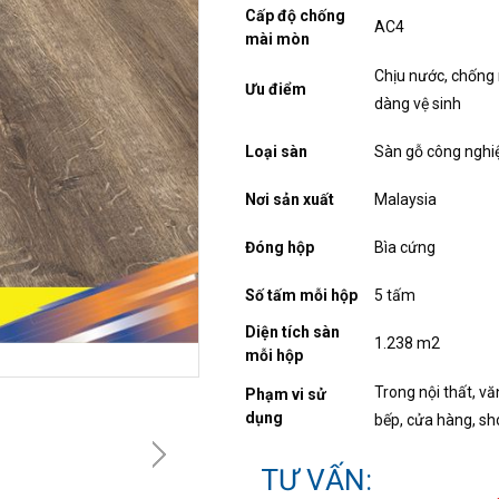
Cấp độ chống
AC4
mài mòn
Chịu nước, chống 
Ưu điểm
dàng vệ sinh
Loại sàn
Sàn gỗ công nghiệ
Nơi sản xuất
Malaysia
Đóng hộp
Bìa cứng
Số tấm mỗi hộp
5 tấm
Diện tích sàn
1.238 m2
mỗi hộp
Trong nội thất, v
Phạm vi sử
dụng
bếp, cửa hàng, sh
TƯ VẤN: