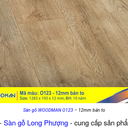
Sàn gỗ WOODMAN O123
– 12mm bản to
-
Sàn gỗ Long Phượng
- cung cấp sản phẩ