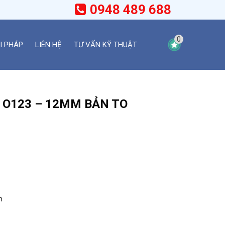
0948 489 688
0
I PHÁP
LIÊN HỆ
TƯ VẤN KỸ THUẬT
O123 – 12MM BẢN TO
m