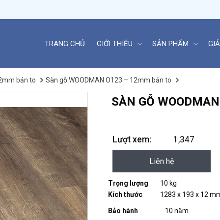
TRANG CHỦ
GIỚI THIỆU
SẢN PHẨM
GIẢ
2mm bản to
Sàn gỗ WOODMAN O123 – 12mm bản to
SÀN GỖ WOODMAN 
Lượt xem:
1,347
Liên hệ
Trọng lượng
10 kg
Kích thước
1283 x 193 x 12 m
Bảo hành
10 năm