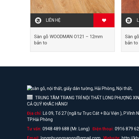
LIÊN HỆ
L
Sàn gỗ WOODMAN O121 – 12mm
Sàn g
bản to
bản to
TRUNG TÂM TRANG TRÍ NỘI THẤT LONG PHƯỢNG XIN 
CẢ QUÝ KHÁC HÀNG!
Địa chỉ:
Lô 09, Tổ 27 (ngã tư Trực Cát + Bùi Viện ), P.Vĩnh
TP.Hải Phòng
Tư vấn:
0948 489 688 (Mr. Long)
Điện thoại:
0916 879 62
Email:
longphuongsango@gmail.com
Website:
http://k