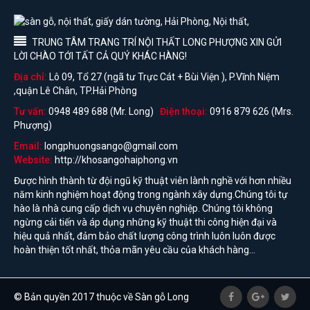
TRUNG TÂM TRANG TRÍ NỘI THẤT LONG PHƯỢNG XIN GỬI
LỜI CHÀO TỚI TẤT CẢ QUÝ KHÁC HÀNG!
Địa chỉ:
Lô 09, Tổ 27 (ngã tư Trực Cát + Bùi Viện ), P.Vĩnh Niệm
,quận Lê Chân, TP.Hải Phòng
Tư vấn:
0948 489 688 (Mr. Long)
Điện thoại:
0916 879 626 (Mrs.
Phượng)
Email:
longphuongsango@gmail.com
Website:
http://khosangohaiphong.vn
Được hình thành từ đội ngũ kỹ thuật viên lành nghề với hơn nhiều
năm kinh nghiệm hoạt động trong ngành xây dựng.Chúng tôi tự
hào là nhà cung cấp dịch vụ chuyên nghiệp. Chúng tôi không
ngừng cải tiến và áp dụng những kỹ thuật thi công hiện đại và
hiệu quả nhất, đảm bảo chất lượng công trình luôn luôn được
hoàn thiện tốt nhất, thỏa mãn yêu cầu của khách hàng...
© Bản quyền 2017 thuộc về Sàn gỗ Long