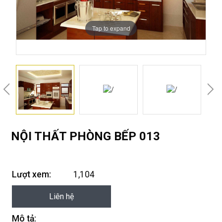
Tap to expand
NỘI THẤT PHÒNG BẾP 013
Lượt xem:
1,104
Liên hệ
Mô tả: