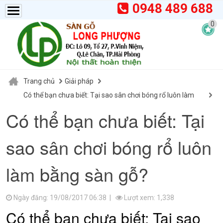
0948 489 688
0
Trang chủ
Giải pháp
Có thể bạn chưa biết: Tại sao sân chơi bóng rổ luôn làm
bằng sàn gỗ?
Có thể bạn chưa biết: Tại
sao sân chơi bóng rổ luôn
làm bằng sàn gỗ?
Ngày đăng: 19/08/2017 06:38 |
Lượt xem: 1,338
Có thể bạn chưa biết: Tại sao