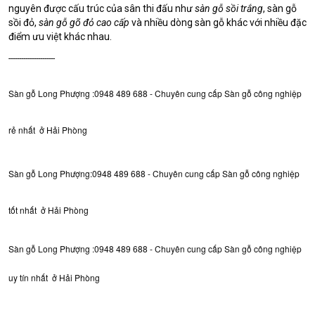
nguyên được cấu trúc của sân thi đấu như
sàn gỗ sồi trắng
, sàn gỗ
sồi đỏ,
sàn gỗ gõ đỏ cao cấp
và nhiều dòng sàn gỗ khác với nhiều đặc
điểm ưu việt khác nhau.
----------------------
Sàn gỗ Long Phượng :0948 489 688 - Chuyên cung cấp Sàn gỗ công nghiệp
rẻ nhất ở Hải Phòng
Sàn gỗ Long Phượng:0948 489 688 - Chuyên cung cấp Sàn gỗ công nghiệp
tốt nhất ở Hải Phòng
Sàn gỗ Long Phượng :0948 489 688 - Chuyên cung cấp Sàn gỗ công nghiệp
uy tín nhất ở Hải Phòng