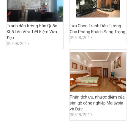
Tranh dán tường Hàn Quốc
Lựa Chọn Tranh Dán Tường
Khố Lớn Vừa Tiết Kiệm Vừa
Cho Phòng Khách Sang Trọng
Đẹp
09/08/2017
09/08/2017
Phân tích ưu, nhược điểm của
sàn gỗ công nghiệp Malaysia
và Đức
08/08/2017