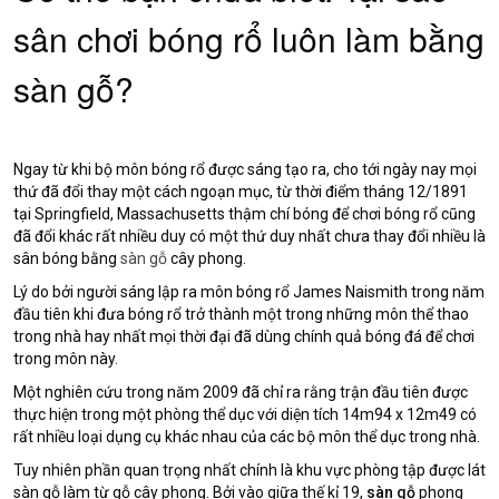
sân chơi bóng rổ luôn làm bằng
sàn gỗ?
Ngay từ khi bộ môn bóng rổ được sáng tạo ra, cho tới ngày nay mọi
thứ đã đổi thay một cách ngoạn mục, từ thời điểm tháng 12/1891
tại Springfield, Massachusetts thậm chí bóng để chơi bóng rổ cũng
đã đổi khác rất nhiều duy có một thứ duy nhất chưa thay đổi nhiều là
sân bóng bằng
sàn gỗ
cây phong.
Lý do bởi người sáng lập ra môn bóng rổ James Naismith trong năm
đầu tiên khi đưa bóng rổ trở thành một trong những môn thể thao
trong nhà hay nhất mọi thời đại đã dùng chính quả bóng đá để chơi
trong môn này.
Một nghiên cứu trong năm 2009 đã chỉ ra rằng trận đầu tiên được
thực hiện trong một phòng thể dục với diện tích 14m94 x 12m49 có
rất nhiều loại dụng cụ khác nhau của các bộ môn thể dục trong nhà.
Tuy nhiên phần quan trọng nhất chính là khu vực phòng tập được lát
sàn gỗ làm từ gỗ cây phong. Bởi vào giữa thế kỉ 19,
sàn gỗ
phong