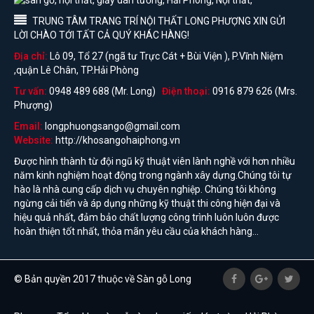
TRUNG TÂM TRANG TRÍ NỘI THẤT LONG PHƯỢNG XIN GỬI
LỜI CHÀO TỚI TẤT CẢ QUÝ KHÁC HÀNG!
Địa chỉ:
Lô 09, Tổ 27 (ngã tư Trực Cát + Bùi Viện ), P.Vĩnh Niệm
,quận Lê Chân, TP.Hải Phòng
Tư vấn:
0948 489 688 (Mr. Long)
Điện thoại:
0916 879 626 (Mrs.
Phượng)
Email:
longphuongsango@gmail.com
Website:
http://khosangohaiphong.vn
Được hình thành từ đội ngũ kỹ thuật viên lành nghề với hơn nhiều
năm kinh nghiệm hoạt động trong ngành xây dựng.Chúng tôi tự
hào là nhà cung cấp dịch vụ chuyên nghiệp. Chúng tôi không
ngừng cải tiến và áp dụng những kỹ thuật thi công hiện đại và
hiệu quả nhất, đảm bảo chất lượng công trình luôn luôn được
hoàn thiện tốt nhất, thỏa mãn yêu cầu của khách hàng...
© Bản quyền 2017 thuộc về Sàn gỗ Long